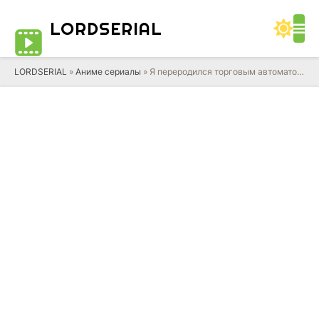
LORD
SERIAL
LORDSERIAL
»
Аниме сериалы
» Я переродился торговым автоматом и скитаюсь по лабиринту