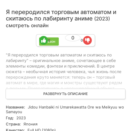
Я переродился торговым автоматом и
скитаюсь по лабиринту аниме
(2023)
смотреть онлайн
0
0
0
1 сезон
"Я переродился торговым автоматом и скитаюсь по
лабиринту" – оригинальное аниме, сочетающее в себе
элементы комедии, фэнтези и приключений. В центре
сюжета – необычная история человека, чья жизнь после
перерождения круто меняется: теперь он – торговый
автомат в мире, где магия и монстры существуют рядом
с людьми. Превратившись в неодушевлённый объект,
герою предстоит изучать лабиринт, скитаясь по его
РАЗВЕРНУТЬ ОПИСАНИЕ
коридорам и комнатам в поисках своего места и цели в
этой новой жизни. С помощью своих «торговых»
Название:
Jidou Hanbaiki ni Umarekawatta Ore wa Meikyuu wo
возможностей он помогает путешественникам и
Samayou
исследователям, предлагая им не только закуски и
Год:
2023
напитки, но и нужные товары для выживания, обретая по
Страна:
Япония
дороге друзей и попадая в курьёзные ситуации. Это
Качество:
Full HD (1080p)