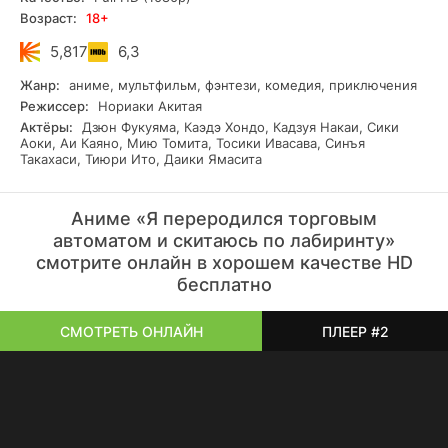
уникальное аниме полно юмора, тепла и неожиданных
Возраст:
18+
поворотов, привлекая зрителя оригинальностью
концепции и миром, где даже торговый автомат может
5,817
6,3
стать героем.
Жанр:
аниме, мультфильм, фэнтези, комедия, приключения
Режиссер:
Нориаки Акитая
Актёры:
Дзюн Фукуяма, Каэдэ Хондо, Кадзуя Накаи, Сики
Аоки, Аи Каяно, Мию Томита, Тосики Ивасава, Синъя
Такахаси, Тиюри Ито, Даики Ямасита
Аниме «Я переродился торговым
автоматом и скитаюсь по лабиринту»
смотрите онлайн в хорошем качестве HD
бесплатно
СМОТРЕТЬ ОНЛАЙН
ПЛЕЕР #2