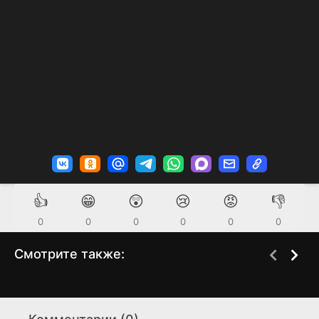
👍
😁
😲
😢
😡
👎
0
0
0
0
0
0
Смотрите также:
Стать любимой
Торговый дом
1 сезон
1 сезон
собачкой
"Эльдорадо"