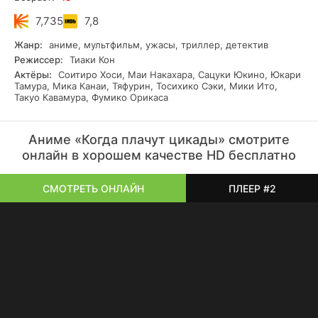
7,735
7,8
Жанр:
аниме, мультфильм, ужасы, триллер, детектив
Режиссер:
Тиаки Кон
Актёры:
Соитиро Хоси, Маи Накахара, Сацуки Юкино, Юкари
Тамура, Мика Канаи, Тяфурин, Тосихико Сэки, Мики Ито,
Такуо Кавамура, Фумико Орикаса
Аниме «Когда плачут цикады» смотрите
онлайн в хорошем качестве HD бесплатно
СМОТРЕТЬ ОНЛАЙН
ПЛЕЕР #2