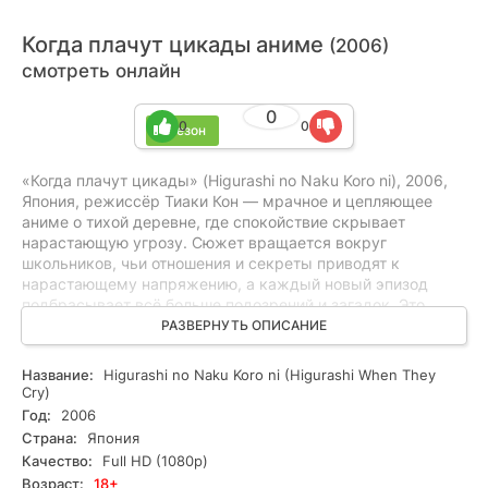
Когда плачут цикады аниме
(2006)
смотреть онлайн
0
0
0
1 сезон
«Когда плачут цикады» (Higurashi no Naku Koro ni), 2006,
Япония, режиссёр Тиаки Кон — мрачное и цепляющее
аниме о тихой деревне, где спокойствие скрывает
нарастающую угрозу. Сюжет вращается вокруг
школьников, чьи отношения и секреты приводят к
нарастающему напряжению, а каждый новый эпизод
подбрасывает всё больше подозрений и загадок. Это
мистическая драма с элементами триллера, хоррора и
РАЗВЕРНУТЬ ОПИСАНИЕ
детективной интриги — история о конфликте, страхе и
попытках докопаться до правды без спойлеров. Подойдёт
Название:
Higurashi no Naku Koro ni (Higurashi When They
любителям глубоких психологических историй,
Cry)
напряжённых расследований и жестких поворотных
Год:
2006
моментов. Смотрите онлайн все серии бесплатно в
Страна:
Япония
хорошем качестве HD и прочувствуйте каждую порцию
Качество:
Full HD (1080p)
нарастающей интриги.
Возраст:
18+