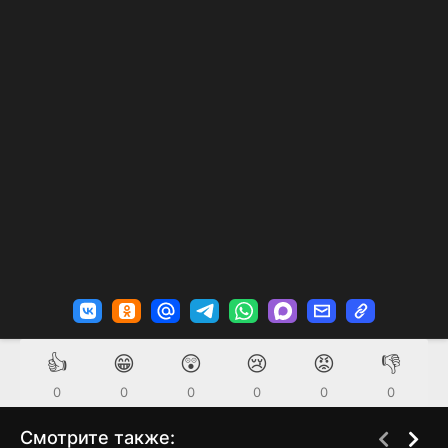
👍
😁
😲
😢
😡
👎
0
0
0
0
0
0
Смотрите также: