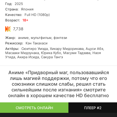
интригой. Смотрите онлайн все серии в HD — в хорошем
Год:
2025
качестве и бесплатно.
Страна:
Япония
Качество:
Full HD (1080p)
Возраст:
18+
7,738
Жанр:
аниме, мультфильм, фэнтези
Режиссер:
Кэн Такахаси
Актёры:
Сюитиро Умэда, Хикару Мидорикава, Ацуси Абэ,
Масааки Мидзунака, Юрика Кубо, Масуми Тадзава, Наоя
Утида, Акира Исида, Сакура Тангэ
Аниме «Придворный маг, пользовавшийся
лишь магией поддержки, потому что его
союзники слишком слабы, решил стать
сильнейшим после изгнания» смотрите
онлайн в хорошем качестве HD бесплатно
СМОТРЕТЬ ОНЛАЙН
ПЛЕЕР #2