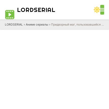
LORD
SERIAL
LORDSERIAL
»
Аниме сериалы
» Придворный маг, пользовавшийся лишь магией поддержки, потому что его союзники слишком слабы, решил стать сильнейшим после изгнания