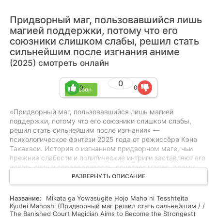
Придворный маг, пользовавшийся лишь
магией поддержки, потому что его
союзники слишком слабы, решил стать
сильнейшим после изгнания аниме
(2025) смотреть онлайн
0
0
0
1 сезон
«Придворный маг, пользовавшийся лишь магией
поддержки, потому что его союзники слишком слабы,
решил стать сильнейшим после изгнания» —
психологическое фэнтези 2025 года от режиссёра Кэна
Такахаси. История о изгнанном придворном маге, чьи
прежние слабости и политические интриги заставляют его
искать силу и справедливость, сочетает магию, драму,
напрягающий триллер и элементы детективной загадки.
РАЗВЕРНУТЬ ОПИСАНИЕ
Конфликт между амбициями героя и устоявшимся
порядком держит внимание до последней сцены, не
Название:
Mikata ga Yowasugite Hojo Maho ni Tesshteita
раскрывая ключевых тайн. Подойдёт любителям глубокой
Kyutei Mahoshi (Придворный маг решил стать сильнейшим / /
драмы, напряжённых расследований и фэнтези с
The Banished Court Magician Aims to Become the Strongest)