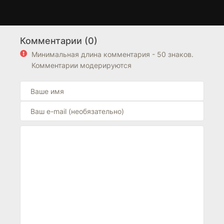
Тайна императора
Перерождение в яйцо
5 сезон
1 сезон
девяти небес
дракона: Я стану
Комментарии (0)
сильнейшим
(2021)
Минимальная длина комментария - 50 знаков.
(2026)
6,1
Комментарии модерируются