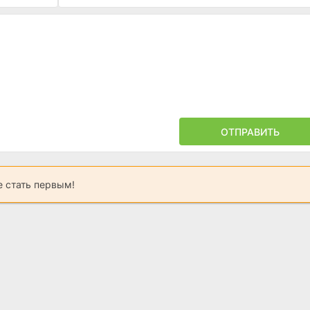
ОТПРАВИТЬ
 стать первым!