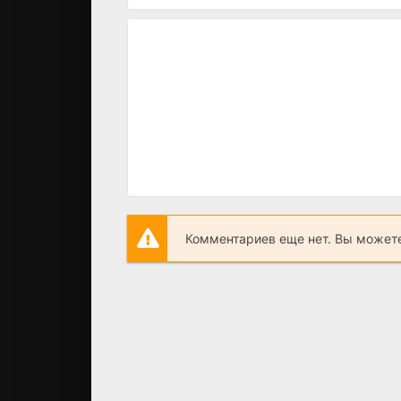
Комментариев еще нет. Вы можете