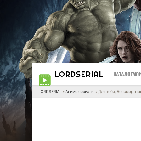
LORD
SERIAL
КАТАЛОГ
МОИ
LORDSERIAL
»
Аниме сериалы
» Для тебя, Бессмертны