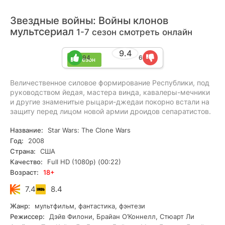
Звездные войны: Войны клонов
мультсериал
1-7 сезон смотреть онлайн
9.4
94
6
7 сезон
Величественное силовое формирование Республики, под
руководством йедая, мастера винда, кавалеры-мечники
и другие знаменитые рыцари-джедаи покорно встали на
защиту перед лицом новой армии дроидов сепаратистов.
Название:
Star Wars: The Clone Wars
Год:
2008
Страна:
США
Качество:
Full HD (1080p) (00:22)
Возраст:
18+
7.4
8.4
Жанр:
мультфильм, фантастика, фэнтези
Режиссер:
Дэйв Филони, Брайан О’Коннелл, Стюарт Ли