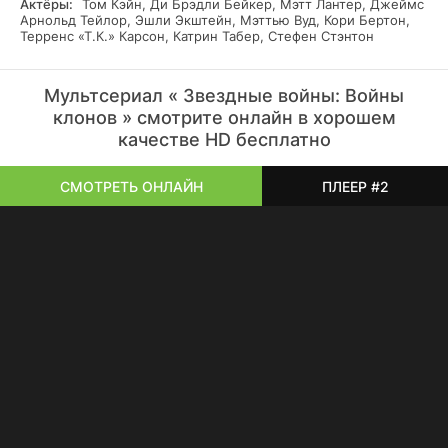
Актёры:
Том Кэйн, Ди Брэдли Бейкер, Мэтт Лантер, Джеймс
Арнольд Тейлор, Эшли Экштейн, Мэттью Вуд, Кори Бертон,
Терренс «Т.К.» Карсон, Катрин Табер, Стефен Стэнтон
Мультсериал « Звездные войны: Войны
клонов » смотрите онлайн в хорошем
качестве HD бесплатно
СМОТРЕТЬ ОНЛАЙН
ПЛЕЕР #2