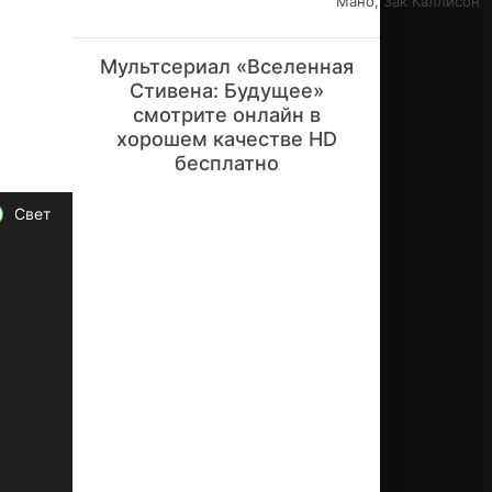
Мано, Зак Каллисон
ег
о
ин
Мультсериал «Вселенная
оп
Стивена: Будущее»
ла
смотрите онлайн в
не
хорошем качестве HD
тн
бесплатно
ой
ко
ма
Свет
нд
ы"
-
но
ве
йш
ая
гл
ав
а в
пр
ое
кт