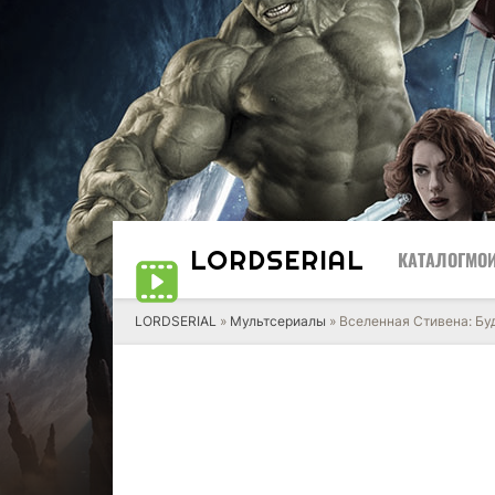
LORD
SERIAL
КАТАЛОГ
МОИ
LORDSERIAL
»
Мультсериалы
» Вселенная Стивена: Б