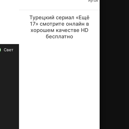
Ayruk
я
на
па
Турецкий сериал «Ещё
дк
17» смотрите онлайн в
ам
хорошем качестве HD
св
бесплатно
ер
ст
ни
Свет
ко
в
и и
сп
ыт
ал
же
ст
ок
ос
ть
во
сп
ит