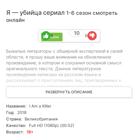
Я — убийца сериал
1-6 сезон смотреть
онлайн
10
8
0
6 сезон
Бывалые литераторы с обширной экспертизой в своей
области, я прошу ваше внимание на обновленное
произведение, в котором я сохранил основной смысл
оригинального текста. Данное литературное
произведение написано на русском языке и
рассказывает о преступлениях лиц, приговоренных к
смертной казни по обвинению в совершении убийства
первой степени. Я буду благодарен за ваше внимание и
РАЗВЕРНУТЬ ОПИСАНИЕ
просьбы описания. Ниже приведен готовый текст,
сохраняющий ожидаемый объем.
Название:
I Am a Killer
Год:
2018
Страна:
Великобритания
Качество:
Full HD (1080p) (00:52)
Возраст:
18+