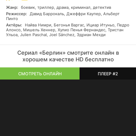
Жанр:
боевик, триллер, драма, криминал, детектив
Режиссер:
Давид Баррокаль, Джеффри Каупер, Альберт
Пинто
Актёры:
Найва Нимри, Бегонья Варгас, Ициар Итуньо, Педро
Алонсо, Мишель Хеннер, Хулио Пенья Фернандес, Тристан
Ульоа, Julien Paschal, Joel Sánchez, Эдриан Мехди
Сериал «Берлин» смотрите онлайн в
хорошем качестве HD бесплатно
СМОТРЕТЬ ОНЛАЙН
ПЛЕЕР #2