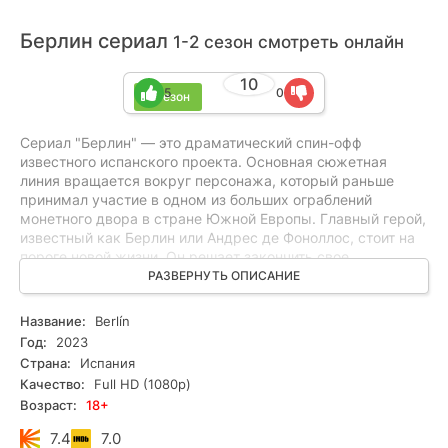
Берлин сериал
1-2 сезон смотреть онлайн
10
5
0
2 сезон
Сериал "Берлин" — это драматический спин-офф
известного испанского проекта. Основная сюжетная
линия вращается вокруг персонажа, который раньше
принимал участие в одном из больших ограблений
монетного двора в стране Южной Европы. Главный герой,
известный как Берлин или Андрес де Фоноллос, стоит на
пороге новой жизни. Он решает закончить свое
преступное прошлое и начать все с чистого листа,
РАЗВЕРНУТЬ ОПИСАНИЕ
стремясь восстановить нормальную жизнь, как у
обычных людей. Берлин был одним из наиболее
Название:
Berlín
популярных персонажей в "Монетном дворе", и теперь
Год:
2023
создатели сериала предлагают нам окунуться в спин-офф,
Страна:
Испания
посвященный этому герою.
Качество:
Full HD (1080p)
Возраст:
18+
7.4
7.0