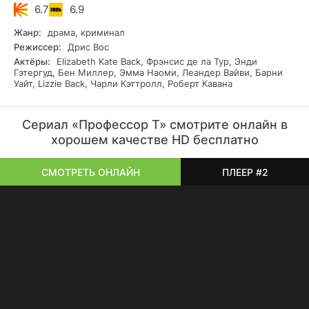
прямо в студенческом городке обнаруживается труп
6.7
6.9
студентки последнего курса, сперва подвергшейся
насилию, а затем жестоко убитой, следователь Лиза
Жанр:
драма, криминал
Донкерс, после тщетных попыток отыскать свидетелей,
Режиссер:
Дрис Вос
или хоть какие-то следы душегуба, решает обратиться к
Актёры:
Elizabeth Kate Back, Фрэнсис де ла Тур, Энди
Темпесту. Дело в том, что мужчина был некогда ее
Гэтергуд, Бен Миллер, Эмма Наоми, Леандер Вайви, Барни
педагогом, и теперь, хоть и неохотно, соглашается помочь
Уайт, Lizzie Back, Чарли Кэттролл, Роберт Кавана
бывшей ученице. Теперь им обоим предстоит по самую
макушку окунуться в тину местных запутанных
отношений, и заняться раскрытием многочисленных
Сериал «Профессор Т» смотрите онлайн в
секретов и тайн.
хорошем качестве HD бесплатно
СМОТРЕТЬ ОНЛАЙН
ПЛЕЕР #2