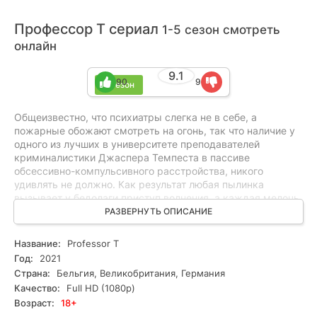
Профессор Т сериал
1-5 сезон смотреть
онлайн
9.1
90
9
5 сезон
Общеизвестно, что психиатры слегка не в себе, а
пожарные обожают смотреть на огонь, так что наличие у
одного из лучших в университете преподавателей
криминалистики Джаспера Темпеста в пассиве
обсессивно-компульсивного расстройства, никого
удивлять не должно. Как результат любая пылинка
вызывает у бедолаги приступ волнения, а каждая мелочь
неукоснительно должна находиться на положенном
РАЗВЕРНУТЬ ОПИСАНИЕ
месте, и не дай бог ее кому-нибудь подвинуть. Впрочем,
все эти утомительные в быту нюансы ничуть не мешают
Название:
Professor T
профессору не только успешно читать лекции и
Год:
2021
пользоваться у школяров и преподавательского состава
Страна:
Бельгия, Великобритания, Германия
авторитетом и популярностью, но и самому быть
Качество:
Full HD (1080p)
экспертом в обнаружении улик и построении
Возраст:
18+
психологических портретов. Именно поэтому, когда