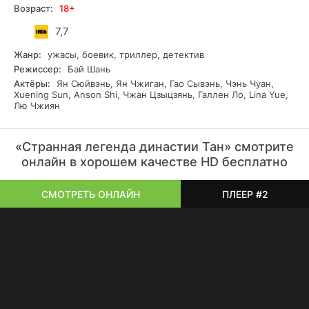
Возраст:
18+
7,7
Жанр:
ужасы, боевик, триллер, детектив
Режиссер:
Бай Шань
Актёры:
Ян Сюйвэнь, Ян Чжиган, Гао Сывэнь, Чэнь Чуан,
Xuening Sun, Anson Shi, Чжан Цзыцзянь, Галлен Ло, Lina Yue,
Лю Чжиян
«Странная легенда династии Тан» смотрите
онлайн в хорошем качестве HD бесплатно
СМОТРЕТЬ ОНЛАЙН
ПЛЕЕР #2