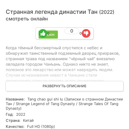
Странная легенда династии Тан
(2022)
смотреть онлайн
0
0
0
1 сезон
Когда тёмный бессмертный спустился с небес и
обнаружил таинственный подземный дворец призраков,
странная трава под названием "чёрный чай" внезапно
овладела городом Чанъань. Однако никто не знает,
полезное это лекарство или может навредить людям.
Случаи исчезновения невест в Чанъане стали
происходить один за другим, и это, по-видимому,
связанно с "чёрным чаем"... Генералу стражи Лин Фэну
РАЗВЕРНУТЬ ОПИСАНИЕ
было поручено расследовать эти случаи. Он встречает
своего сильнейшего противника Су Умина, ученика Ди
Название:
Tang chao gui shi lu (Записки о странном Династии
Жэньцзе. Им придётся объединить свои усилия, чтобы
Тан / Strange Legend of Tang Dynasty / Strange Tales Of Tang
раскрыть таинственные дела.
Dynasty)
Год:
2022
Страна:
Китай
Качество:
Full HD (1080p)