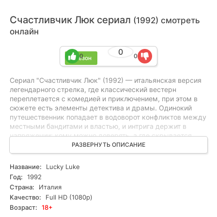
Счастливчик Люк сериал
(1992) смотреть
онлайн
0
0
0
1 сезон
Сериал "Счастливчик Люк" (1992) — итальянская версия
легендарного стрелка, где классический вестерн
переплетается с комедией и приключением, при этом в
сюжете есть элементы детектива и драмы. Одинокий
путешественник попадает в водоворот конфликтов между
местными бандитами и властью, и интрига держит в
напряжении: кому можно доверять, а где скрывается
коварство — вопрос на каждом шагу. Сериал идеален
РАЗВЕРНУТЬ ОПИСАНИЕ
для любителей динамичной драмы, триллера и
детективной загадки с щепоткой юмора. Смотрите онлайн
Название:
Lucky Luke
все серии бесплатно в HD — в хорошем качестве, чтобы
Год:
1992
не пропустить каждую сцену и погрузиться в атмосферу
Страна:
Италия
Запада без компромиссов.
Качество:
Full HD (1080p)
Возраст:
18+