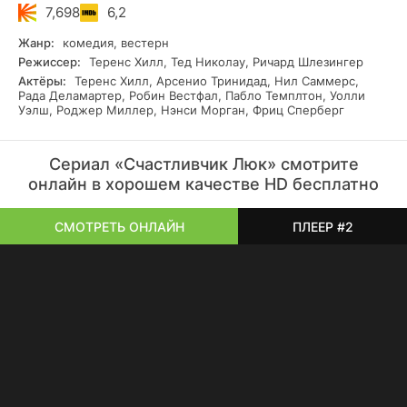
7,698
6,2
Жанр:
комедия, вестерн
Режиссер:
Теренс Хилл, Тед Николау, Ричард Шлезингер
Актёры:
Теренс Хилл, Арсенио Тринидад, Нил Саммерс,
Рада Деламартер, Робин Вестфал, Пабло Темплтон, Уолли
Уэлш, Роджер Миллер, Нэнси Морган, Фриц Сперберг
Сериал «Счастливчик Люк» смотрите
онлайн в хорошем качестве HD бесплатно
СМОТРЕТЬ ОНЛАЙН
ПЛЕЕР #2