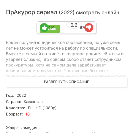
ПрАкурор сериал
(2022) смотреть онлайн
6.6
191
97
1 сезон
Еркин получил юридическое образование, но уже семь
лет не может устроиться на работу по специальности.
Вместе с семьёй он живёт в квартире родителей жены и
уверяет близких, что совсем скоро станет сотрудником
прокуратуры, хотя на самом деле зарабатывает
копированием документов. Постоянные бытовые
трудности и упрёки родственников только усложняют его
жизнь. Всё меняется, когда один из работников
РАЗВЕРНУТЬ ОПИСАНИЕ
прокуратуры приносит ему порванное служебное
удостоверение. После случайной встречи с участковым
Год:
2022
Еркин понимает, какие возможности даёт такой документ,
Страна:
Казахстан
и изготавливает его копию, начиная использовать её,
Качество:
Full HD (1080p)
чтобы решать накопившиеся проблемы.
Возраст:
18+
Жанр:
комедия