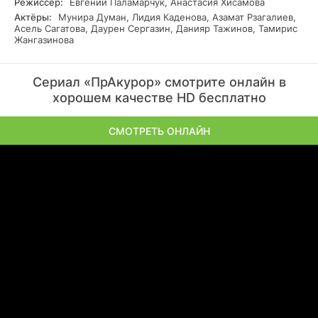
Режиссер:
Евгений Паламарчук, Анастасия Хисамова
Актёры:
Мунира Думан, Лидия Каденова, Азамат Рзагалиев,
Асель Сагатова, Даурен Сергазин, Данияр Тажинов, Тамирис
Жангазинова
Сериал «ПрАкурор» смотрите онлайн в
хорошем качестве HD бесплатно
СМОТРЕТЬ ОНЛАЙН