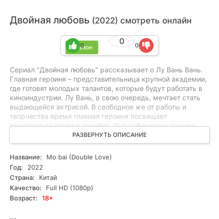
Двойная любовь
(2022) смотреть онлайн
0
0
0
1 сезон
Сериал "Двойная любовь" рассказывает о Лу Вань Вань.
Главная героиня – представительница крупной академии,
где готовят молодых талантов, которые будут работать в
киноиндустрии. Лу Вань, в свою очередь, мечтает стать
выдающейся актрисой. В свободное же от работы и
творчества время главная героиня посвящает
популярным играм в онлайне. Она собирается достичь
больших успехов в своем увлечении. На кону стоит "Кубок
РАЗВЕРНУТЬ ОПИСАНИЕ
чемпионов". Вместе с отважным и харизматичным Хань
Цзин Мо главная героиня стремится стать успешной во
Название:
Mo bai (Double Love)
что бы то ни стало. Вместе герои действительно хороши.
Год:
2022
Им придётся долгое время работать над улучшением
Страна:
Китай
своей игры, чтобы оставаться топ-1 в мире.
Качество:
Full HD (1080p)
Возраст:
18+