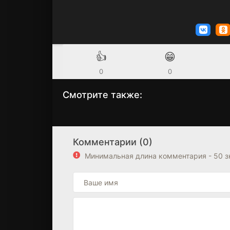
👍
😁
0
0
Смотрите также:
Больница Питт
Медсестра
2 сезон
1 сезон
(2025)
(2023)
Комментарии (0)
Минимальная длина комментария - 50 