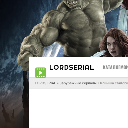
LORD
SERIAL
КАТАЛОГ
МОИ
LORDSERIAL
»
Зарубежные сериалы
» Клиника святог