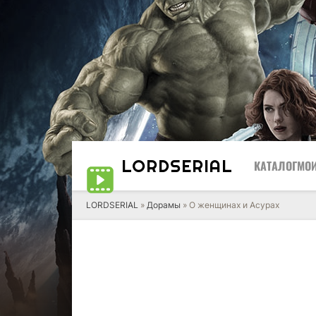
LORD
SERIAL
КАТАЛОГ
МОИ
LORDSERIAL
»
Дорамы
» О женщинах и Асурах