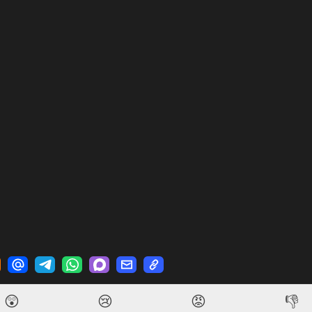
😲
😢
😡
👎