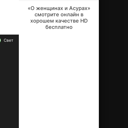
гд
«О женщинах и Асурах»
а
смотрите онлайн в
об
хорошем качестве HD
ще
бесплатно
ст
во
бы
Свет
ло
гл
уб
ок
о
ко
нс
ер
ва
ти
вн
о и
со
бл
юд
ен