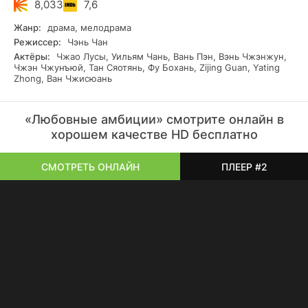
8,033
7,6
Жанр:
драма, мелодрама
Режиссер:
Чэнь Чан
Актёры:
Чжао Лусы, Уильям Чань, Вань Пэн, Вэнь Чжэнжун,
Чжэн Чжунъюй, Тан Сяотянь, Фу Бохань, Zijing Guan, Yating
Zhong, Ван Чжисюань
«Любовные амбиции» смотрите онлайн в
хорошем качестве HD бесплатно
СМОТРЕТЬ ОНЛАЙН
ПЛЕЕР #2