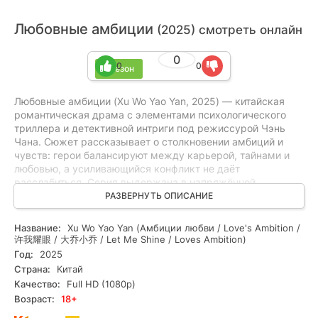
Любовные амбиции
(2025) смотреть онлайн
0
0
0
1 сезон
Любовные амбиции (Xu Wo Yao Yan, 2025) — китайская
романтическая драма с элементами психологического
триллера и детективной интриги под режиссурой Чэнь
Чана. Сюжет рассказывает о столкновении амбиций и
чувств: герои балансируют между карьерой, тайнами и
любовью, а усиливающийся конфликт не даёт
расслабиться. Серия выдержана в напряжённой,
эмоциональной манере, без спойлеров, и понравится
РАЗВЕРНУТЬ ОПИСАНИЕ
любителям глубоких драм, острых триллеров и
детективных загадок. Смотрите онлайн все серии
Название:
Xu Wo Yao Yan (Амбиции любви / Love's Ambition /
бесплатно в хорошем качестве — доступна версия в HD,
许我耀眼 / 大乔小乔 / Let Me Shine / Loves Ambition)
которая подчеркнёт нюансы постановки. Подойдёт тем,
Год:
2025
кто ценит медленный накал, интригу и неожиданные
Страна:
Китай
развязки.
Качество:
Full HD (1080p)
Возраст:
18+