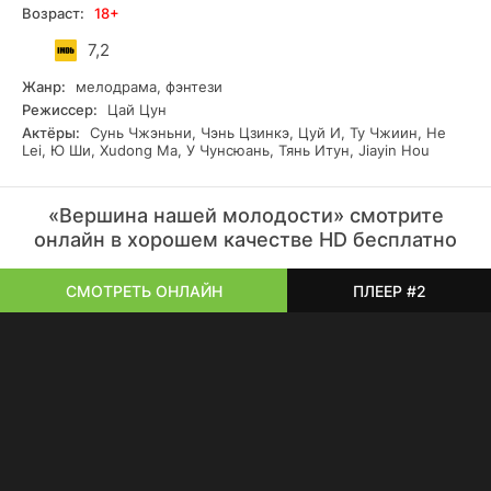
Возраст:
18+
7,2
Жанр:
мелодрама, фэнтези
Режиссер:
Цай Цун
Актёры:
Сунь Чжэньни, Чэнь Цзинкэ, Цуй И, Ту Чжиин, He
Lei, Ю Ши, Xudong Ma, У Чунсюань, Тянь Итун, Jiayin Hou
«Вершина нашей молодости» смотрите
онлайн в хорошем качестве HD бесплатно
СМОТРЕТЬ ОНЛАЙН
ПЛЕЕР #2