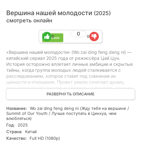
Вершина нашей молодости
(2025)
смотреть онлайн
0
0
0
1 сезон
«Вершина нашей молодости» (Wo zai ding feng deng ni) —
китайский сериал 2025 года от режиссёра Цай Цун.
История осторожно вплетает личные амбиции и скрытые
тайны, когда группа молодых людей сталкивается с
расследованием, которое ставит под сомнение их
ценности и отношения. Проект умело сочетает драму,
психологический триллер и элементы детектива, держит
напряжение за счёт моральных конфликтов и
РАЗВЕРНУТЬ ОПИСАНИЕ
неожиданных поворотов, не раскрывая ключевых тайн.
Атмосферная операторская работа и продуманный
Название:
Wo zai ding feng deng ni (Жду тебя на вершине /
саундтрек усиливают ощущение надвигающейся угрозы.
Summit of Our Youth / Лучше поступать в Цинхуа, чем
Идеален для зрителей, любящих эмоциональные
влюбляться)
драматические линии, острые триллерные сцены и
Год:
2025
хитроумные детективные загадки. Смотрите онлайн все
Страна:
Китай
серии в хорошем качестве бесплатно в HD.
Качество:
Full HD (1080p)