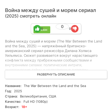
Война между сушей и морем сериал
(2025) смотреть онлайн
0
0
0
1 сезон
Война между сушей и морем (The War Between the Land
and the Sea, 2025) — напряжённый британско-
американский сериал режиссёра Дилана Холмса
Уильямса. Сюжет развивается вокруг нарастающего
конфликта между прибрежными сообществами и
внутренними силами: политические интриги,
экологические тайны и нравственные дилеммы
вовлекают персонажей в опасную схватку за правду.
РАЗВЕРНУТЬ ОПИСАНИЕ
Сериал сочетает глубину драмы, ритм триллера и
детективную интригу, оставляя всё больше вопросов и
Название:
The War Between the Land and the Sea
усиливая напряжение. Изящная операторская работа и
Год:
2025
мрачная атмосфера повышают ощущение неизбежного
Страна:
Великобритания, США
столкновения. Подойдёт любителям серьёзных драм,
Качество:
Full HD (1080p)
психологических триллеров и запутанных детективов.
Возраст:
18+
Смотрите онлайн все серии в HD, в хорошем качестве и