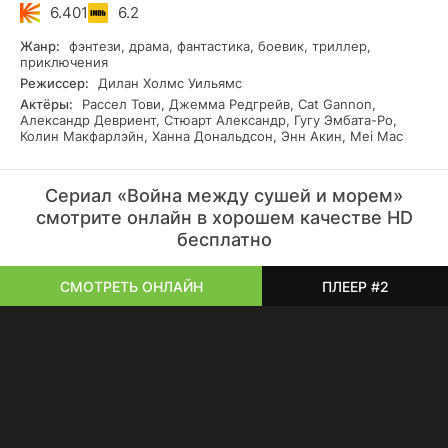
бесплатно.
6.401
6.2
Жанр:
фэнтези, драма, фантастика, боевик, триллер,
приключения
Режиссер:
Дилан Холмс Уильямс
Актёры:
Рассел Тови, Джемма Редгрейв, Cat Gannon,
Александр Девриент, Стюарт Александр, Гугу Эмбата-Ро,
Колин Макфарлэйн, Ханна Дональдсон, Энн Акин, Mei Mac
Сериал «Война между сушей и морем»
смотрите онлайн в хорошем качестве HD
бесплатно
СМОТРЕТЬ ОНЛАЙН
ПЛЕЕР #2