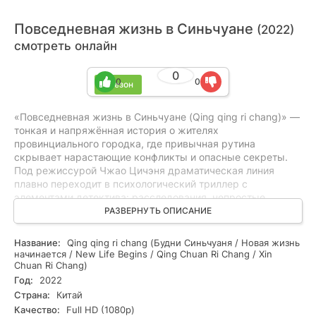
Повседневная жизнь в Синьчуане
(2022)
смотреть онлайн
0
0
0
1 сезон
«Повседневная жизнь в Синьчуане (Qing qing ri chang)» —
тонкая и напряжённая история о жителях
провинциального городка, где привычная рутина
скрывает нарастающие конфликты и опасные секреты.
Под режиссурой Чжао Цичэня драматическая линия
плавно переходит в психологический триллер с
элементами детектива: расследования, непростые
моральные выборы и непрерывная интрига держат в
РАЗВЕРНУТЬ ОПИСАНИЕ
напряжении. Сериал показывает, как мелкие события
перерастают в серьёзные противостояния, не раскрывая
Название:
Qing qing ri chang (Будни Синьчуаня / Новая жизнь
ключевых тайн. Подойдёт любителям глубокой драмы,
начинается / New Life Begins / Qing Chuan Ri Chang / Xin
напряжённых триллеров и запутанных детективных
Chuan Ri Chang)
историй. Смотрите онлайн все серии в хорошем качестве,
Год:
2022
бесплатно и в HD — идеальный формат для погружения в
Страна:
Китай
атмосферу Синьчуана.
Качество:
Full HD (1080p)