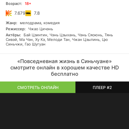
Возраст:
18+
7.679
7.8
Жанр:
мелодрама, комедия
Режиссер:
Чжао Цичэнь
Актёры:
Бай Цзинтин, Чэнь Цзыхань, Чэнь Сяоюнь, Тянь
Сивэй, Ма Чэн, Ху Кэ, Мелоди Тан, Чжан Цзылинь, Цю
Синьчжи, Гао Шугуан
«Повседневная жизнь в Синьчуане»
смотрите онлайн в хорошем качестве HD
бесплатно
СМОТРЕТЬ ОНЛАЙН
ПЛЕЕР #2