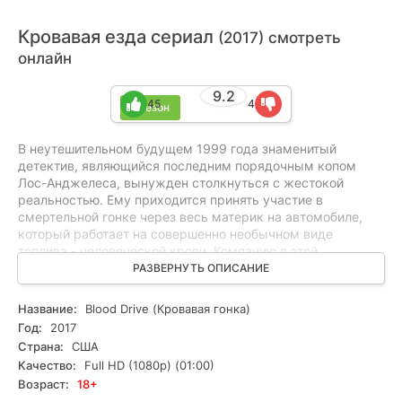
Кровавая езда сериал
(2017) смотреть
онлайн
9.2
45
4
1 сезон
В неутешительном будущем 1999 года знаменитый
детектив, являющийся последним порядочным копом
Лос-Анджелеса, вынужден столкнуться с жестокой
реальностью. Ему приходится принять участие в
смертельной гонке через весь материк на автомобиле,
который работает на совершенно необычном виде
топлива - человеческой крови. Компанию в этой
безжалостной гонке составляет загадочная женщина, для
РАЗВЕРНУТЬ ОПИСАНИЕ
которой люди являются лишь источником необходимого
топлива.
Название:
Blood Drive (Кровавая гонка)
Год:
2017
Страна:
США
Качество:
Full HD (1080p) (01:00)
Возраст:
18+