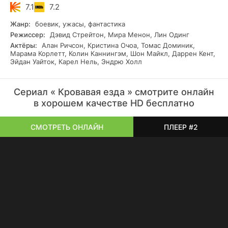
7.1
7.2
Жанр:
боевик, ужасы, фантастика
Режиссер:
Дэвид Стрейтон, Мира Менон, Лин Одинг
Актёры:
Алан Ричсон, Кристина Очоа, Томас Доминик,
Марама Корлетт, Колин Каннингэм, Шон Майкл, Даррен Кент,
Эйдан Уайток, Карел Нель, Эндрю Холл
Сериал « Кровавая езда » смотрите онлайн
в хорошем качестве HD бесплатно
СМОТРЕТЬ ОНЛАЙН
ПЛЕЕР #2