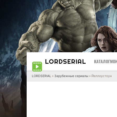
LORD
SERIAL
КАТАЛОГ
МОИ
LORDSERIAL
»
Зарубежные сериалы
» Йеллоустоун