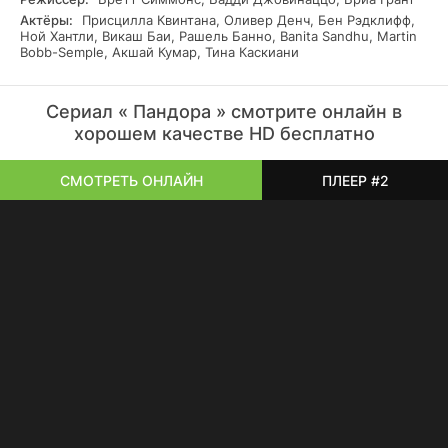
Актёры:
Присцилла Квинтана, Оливер Денч, Бен Рэдклифф,
Ной Хантли, Викаш Баи, Рашель Банно, Banita Sandhu, Martin
Bobb-Semple, Акшай Кумар, Тина Каскиани
Сериал « Пандора » смотрите онлайн в
хорошем качестве HD бесплатно
СМОТРЕТЬ ОНЛАЙН
ПЛЕЕР #2