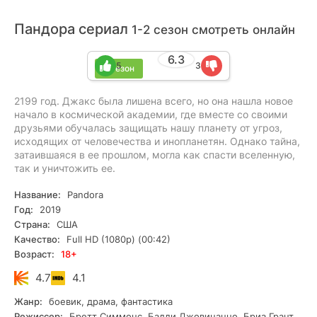
Пандора сериал
1-2 сезон смотреть онлайн
6.3
5
3
2 сезон
2199 год. Джакс была лишена всего, но она нашла новое
начало в космической академии, где вместе со своими
друзьями обучалась защищать нашу планету от угроз,
исходящих от человечества и инопланетян. Однако тайна,
затаившаяся в ее прошлом, могла как спасти вселенную,
так и уничтожить ее.
Название:
Pandora
Год:
2019
Страна:
США
Качество:
Full HD (1080p) (00:42)
Возраст:
18+
4.7
4.1
Жанр:
боевик, драма, фантастика
Режиссер:
Бретт Симмонс, Бадди Джовинаццо, Бриа Грант