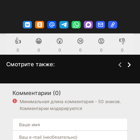
👍
😁
😲
😢
😡
👎
0
0
0
0
0
0
Смотрите также:
Беженцы
Пандора: Фальшивый
1 сезон
1 сезон
рай
(2014)
Комментарии (0)
(2023)
5.7
Минимальная длина комментария - 50 знаков.
Комментарии модерируются