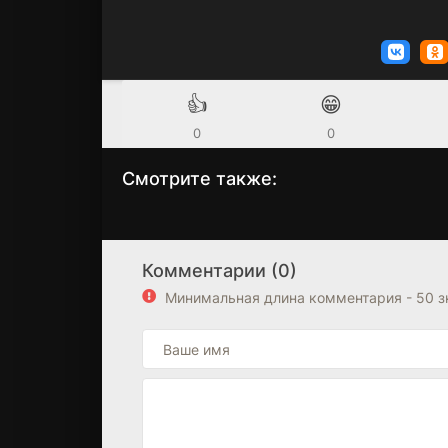
👍
😁
0
0
Смотрите также:
Чуд-отряд
Неудачница
1 сезон
1 сезон
(2014)
(2021)
Комментарии (0)
6.6
7.1
Минимальная длина комментария - 50 