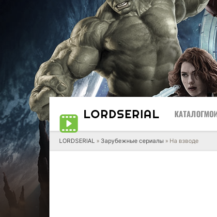
LORD
SERIAL
КАТАЛОГ
МОИ
LORDSERIAL
»
Зарубежные сериалы
» На взводе