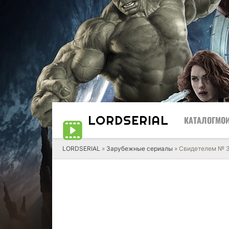
LORD
SERIAL
КАТАЛОГ
МОИ
LORDSERIAL
»
Зарубежные сериалы
» Свидетелем № 