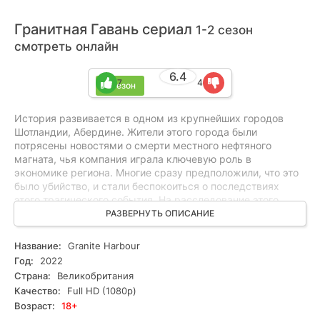
Гранитная Гавань сериал
1-2 сезон
смотреть онлайн
6.4
7
4
2 сезон
История развивается в одном из крупнейших городов
Шотландии, Абердине. Жители этого города были
потрясены новостями о смерти местного нефтяного
магната, чья компания играла ключевую роль в
экономике региона. Многие сразу предположили, что это
было убийство, и стали беспокоиться о последствиях
этого трагического события. На расследование этого
случая был назначен детектив, который, по сути, был
РАЗВЕРНУТЬ ОПИСАНИЕ
стажером и только начинал свою карьеру. Однако, Дэвид
Линдо обладал непревзойденным умением продвигать
Название:
Granite Harbour
себя, и решительно взялся за этот вызов. Он решил
Год:
2022
полностью разобраться в этом деле, применяя свою
Страна:
Великобритания
особую методику расследований. Так началось его путь в
Качество:
Full HD (1080p)
поисках истины, который станет непростым испытанием
Возраст:
18+
для молодого детектива. Неизвестные факты и скрытые