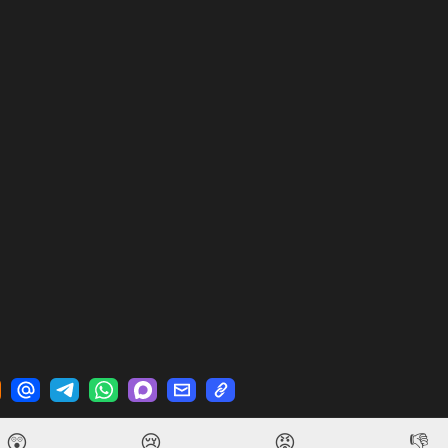
😲
😢
😡
👎