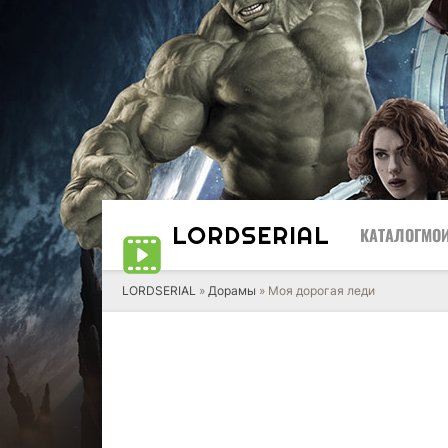
LORD
SERIAL
КАТАЛОГ
МОИ
LORDSERIAL
»
Дорамы
» Моя дорогая леди