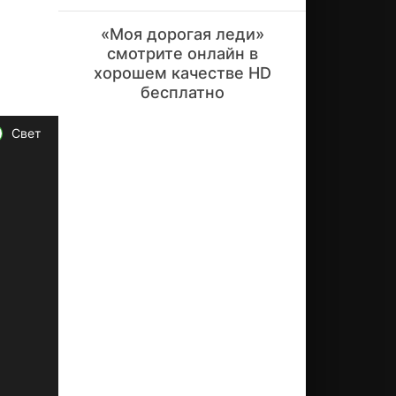
он
чи
«Моя дорогая леди»
ла
смотрите онлайн в
Ун
хорошем качестве HD
ив
бесплатно
ер
си
те
Свет
т.
Од
на
ко
ме
чт
у о
по
ст
ро
ен
ии
ка
рь
ер