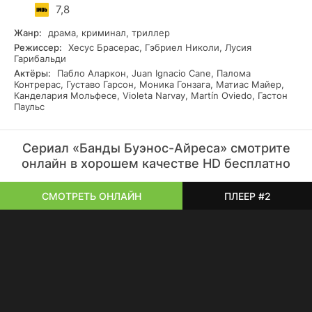
7,8
Жанр:
драма, криминал, триллер
Режиссер:
Хесус Брасерас, Гэбриел Николи, Лусия
Гарибальди
Актёры:
Пабло Аларкон, Juan Ignacio Cane, Палома
Контрерас, Густаво Гарсон, Моника Гонзага, Матиас Майер,
Канделария Мольфесе, Violeta Narvay, Martín Oviedo, Гастон
Паульс
Сериал «Банды Буэнос-Айреса» смотрите
онлайн в хорошем качестве HD бесплатно
СМОТРЕТЬ ОНЛАЙН
ПЛЕЕР #2