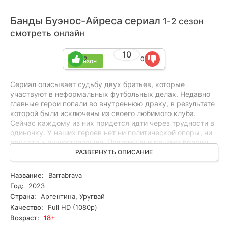
Банды Буэнос-Айреса сериал
1-2 сезон
смотреть онлайн
10
2
0
2 сезон
Сериал описывает судьбу двух братьев, которые
участвуют в неформальных футбольных делах. Недавно
главные герои попали во внутреннюю драку, в результате
которой были исключены из своего любимого клуба.
Сейчас каждому из них придется идти через трудности в
одиночку. У наших героев нет ни политической опоры, ни
средств к существованию. Поэтому они решают бросить
своим проблемам вызов, объявить войну всем, кто их
РАЗВЕРНУТЬ ОПИСАНИЕ
предал, и, конечно же, сохранить верность и братство.
Каждая новая серия этой истории – это еще одна попытка
Название:
Barrabrava
героев достичь своей цели и восстановить
Год:
2023
справедливость.
Страна:
Аргентина, Уругвай
Качество:
Full HD (1080p)
Возраст:
18+